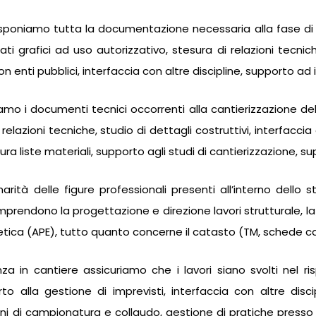
isponiamo tutta la documentazione necessaria alla fase di 
i grafici ad uso autorizzativo, stesura di relazioni tecnich
n enti pubblici, interfaccia con altre discipline, supporto ad i
iamo i documenti tecnici occorrenti alla cantierizzazione d
relazioni tecniche, studio di dettagli costruttivi, interfaccia 
ra liste materiali, supporto agli studi di cantierizzazione, su
linarità delle figure professionali presenti all’interno dell
prendono la progettazione e direzione lavori strutturale, la
etica (APE), tutto quanto concerne il catasto (TM, schede cat
za in cantiere assicuriamo che i lavori siano svolti nel r
 alla gestione di imprevisti, interfaccia con altre discipl
i di campionatura e collaudo, gestione di pratiche presso gli